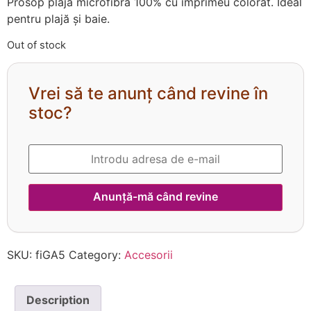
Prosop plajă microfibră 100% cu imprimeu colorat. Ideal
pentru plajă și baie.
Out of stock
Vrei să te anunț când revine în
stoc?
SKU:
fiGA5
Category:
Accesorii
Description