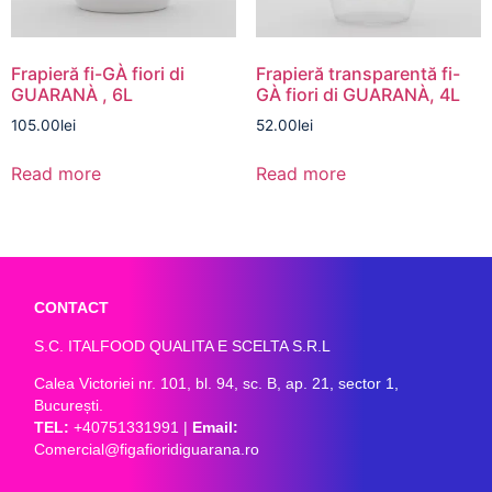
Frapieră fi-GÀ fiori di
Frapieră transparentă fi-
GUARANÀ , 6L
GÀ fiori di GUARANÀ, 4L
105.00
lei
52.00
lei
Read more
Read more
CONTACT
S.C. ITALFOOD QUALITA E SCELTA S.R.L
Calea Victoriei nr. 101, bl. 94, sc. B, ap. 21, sector 1,
București.
TEL:
+40751331991
|
Email:
Comercial@figafioridiguarana.ro