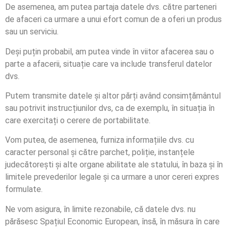
De asemenea, am putea partaja datele dvs. către parteneri
de afaceri ca urmare a unui efort comun de a oferi un produs
sau un serviciu.
Deși puțin probabil, am putea vinde în viitor afacerea sau o
parte a afacerii, situație care va include transferul datelor
dvs.
Putem transmite datele și altor părți având consimțământul
sau potrivit instrucțiunilor dvs, ca de exemplu, în situația în
care exercitați o cerere de portabilitate.
Vom putea, de asemenea, furniza informațiile dvs. cu
caracter personal și către parchet, poliție, instanțele
judecătorești și alte organe abilitate ale statului, în baza și în
limitele prevederilor legale și ca urmare a unor cereri expres
formulate.
Ne vom asigura, în limite rezonabile, că datele dvs. nu
părăsesc Spațiul Economic European, însă, în măsura în care